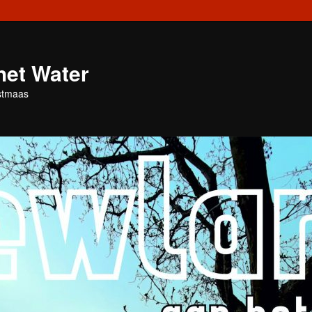
het Water
stmaas