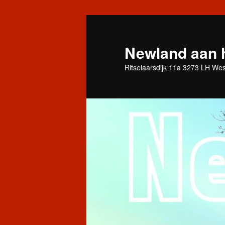
Spring
naar
de
Newland aan 
primaire
Ritselaarsdijk 11a 3273 LH We
inhoud