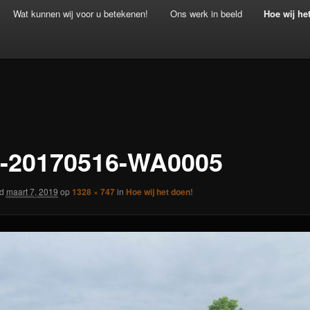
Wat kunnen wij voor u betekenen!
Ons werk in beeld
Hoe wij he
-20170516-WA0005
rd
maart 7, 2019
op
1328 × 747
in
Hoe wij het doen!