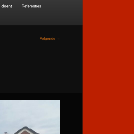
t doen!
Referenties
Volgende →