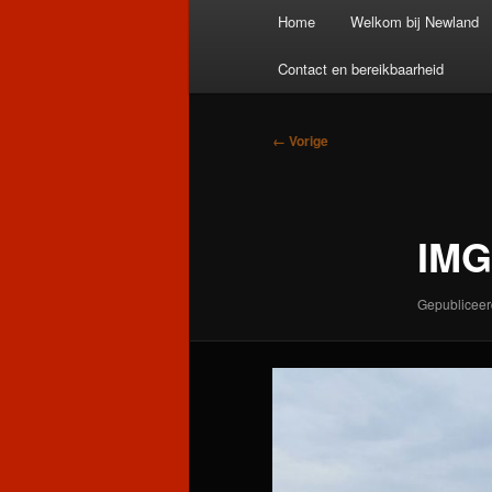
Hoofdmenu
Home
Welkom bij Newland
Contact en bereikbaarheid
Afbeeldingsnavigatie
← Vorige
IMG
Gepublicee