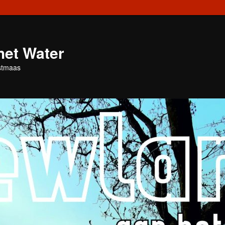
het Water
stmaas