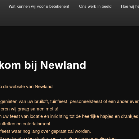
Wat kunnen wij voor u betekenen!
Ons werk in beeld
Hoe wij h
kom bij Newland
 de website van Newland
genieten van uw bruiloft, tuinfeest, personeelsfeest of een ander ev
seren wij graag samen met u!
n uw feest van locatie en inrichting tot de heerlijke hapjes en drankjes
buffetten en entertainment.
feest waar nog lang over gepraat zal worden.
lf een locatie dan plaatsen wij eventueel een prachtige tent.