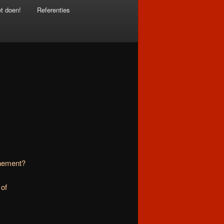
et doen!
Referenties
enement?
 of