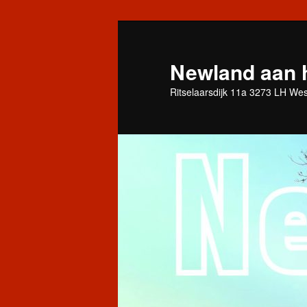
Spring
naar
de
Newland aan 
primaire
Ritselaarsdijk 11a 3273 LH We
inhoud