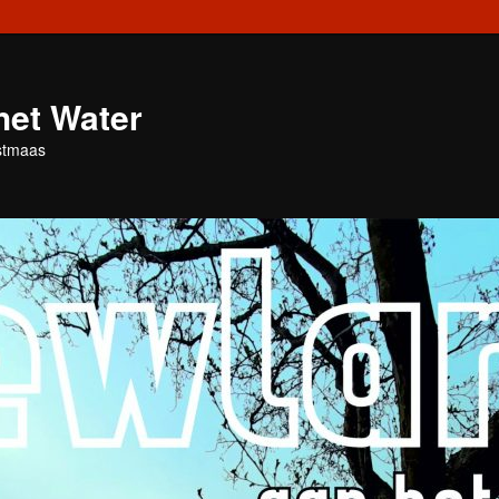
het Water
stmaas