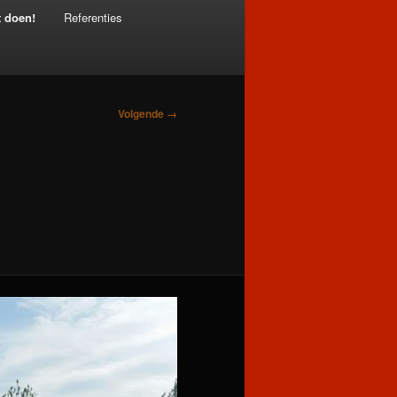
t doen!
Referenties
Volgende →