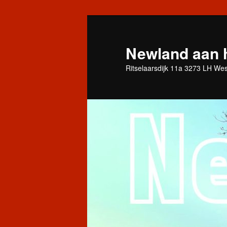
Spring
naar
de
Newland aan 
primaire
Ritselaarsdijk 11a 3273 LH We
inhoud