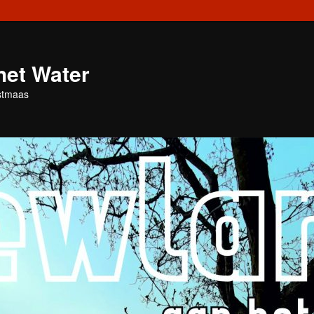
het Water
stmaas