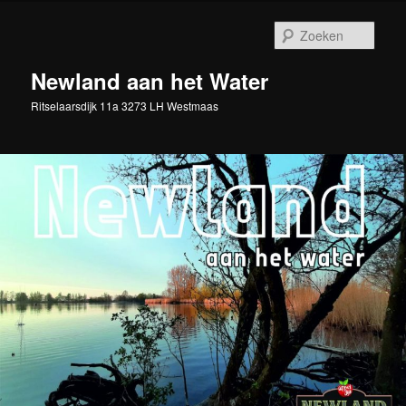
Spring
naar
Zoek
de
primaire
Newland aan het Water
inhoud
Ritselaarsdijk 11a 3273 LH Westmaas