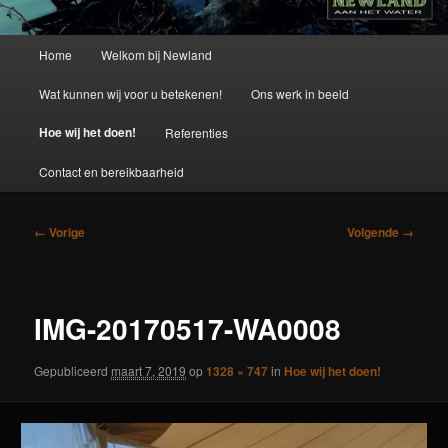
Hoofdmenu
Home
Welkom bij Newland
Wat kunnen wij voor u betekenen!
Ons werk in beeld
Hoe wij het doen!
Referenties
Contact en bereikbaarheid
Afbeeldingsnavigatie
← Vorige
Volgende →
IMG-20170517-WA0008
Gepubliceerd
maart 7, 2019
op
1328 × 747
in
Hoe wij het doen!