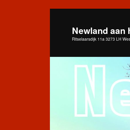
Spring
naar
de
Newland aan 
primaire
Ritselaarsdijk 11a 3273 LH We
inhoud