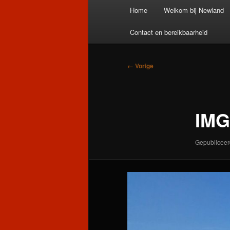
Hoofdmenu
Home
Welkom bij Newland
Contact en bereikbaarheid
Afbeeldingsnavigatie
← Vorige
IMG
Gepublicee