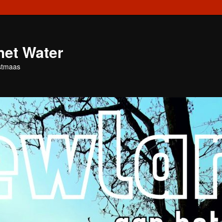
het Water
stmaas