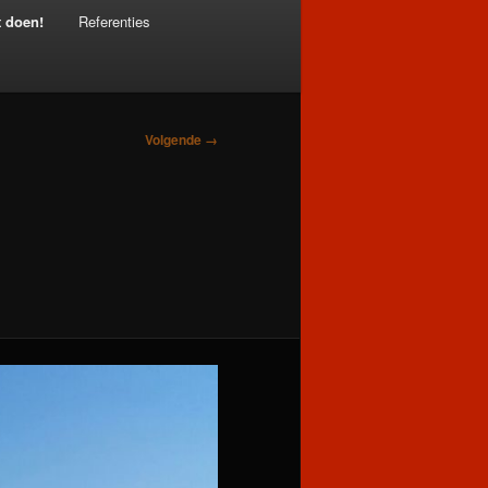
t doen!
Referenties
Volgende →