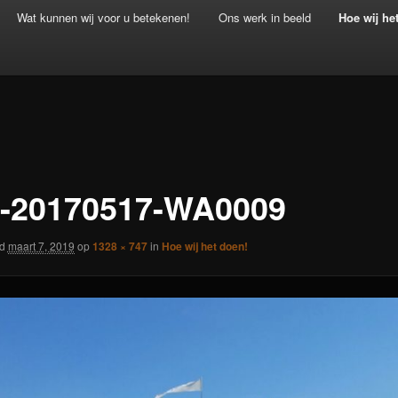
Wat kunnen wij voor u betekenen!
Ons werk in beeld
Hoe wij he
-20170517-WA0009
rd
maart 7, 2019
op
1328 × 747
in
Hoe wij het doen!